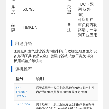
TDO（双
厚
类
50.795
列 双外
度：
型：
圈）
可应用在
品
备
重负荷齿轮
TIMKEN
牌：
注：
驱动，一系
列工业应用
用途介绍
医用服饰,空气过滤器,方向控制阀,市政机械,研磨抛光 设
备,玻璃工具,食品安全,口腔医疗器械,汽修工具,海洋分
析,睡眠监护等领域
随机推荐
型号
说明
SKF
属于适用于一般工业应用场合的径向轴密封件
17x30x7
内径为17mm,外径为30mm,厚度为7mm
HMS5 V
SKF 15557
属于适用于一般工业应用场合的径向轴密封件
内径为40.0812mm,外径为61.16mm,厚度为