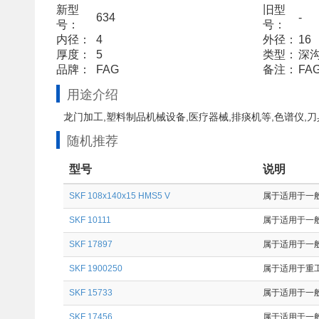
新型
旧型
634
-
号：
号：
内径：
4
外径：
16
厚度：
5
类型：
深
品牌：
FAG
备注：
FA
用途介绍
龙门加工,塑料制品机械设备,医疗器械,排痰机等,色谱仪,刀
随机推荐
型号
说明
SKF 108x140x15 HMS5 V
属于适用于一般
SKF 10111
属于适用于一般工
SKF 17897
属于适用于一般工
SKF 1900250
属于适用于重工业
SKF 15733
属于适用于一般
SKF 17456
属于适用于一般工