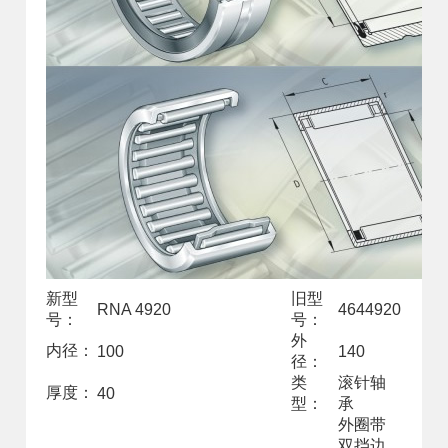
新型
旧型
RNA 4920
4644920
号：
号：
外
内径：
100
140
径：
类
滚针轴
厚度：
40
型：
承
外圈带
双挡边