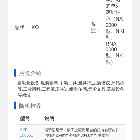
的单列
滚针轴
承（NA
备
0000
品牌：
IKO
注：
型、NKI
型、
RNA
0000
型、NK
型）
用途介绍
自动化设备,服装辅料,手动工具,量具行业,质谱仪,牙钻机
等,工业用料,工程液压油缸,继电传感,无尘文具,美发设备
等领域
随机推荐
型号
说明
SKF
属于适用于一般工业应用场合的径向轴密封件
100051
内径为254mm,外径为304.8mm,厚度为