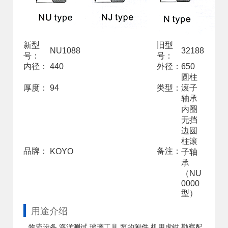
新型
旧型
NU1088
32188
号：
号：
内径：
440
外径：
650
圆柱
厚度：
94
类型：
滚子
轴承
内圈
无挡
边圆
柱滚
品牌：
备注：
KOYO
子轴
承
（NU
0000
型）
用途介绍
物流设备,海洋测试,玻璃工具,泵的附件,机用虎钳,勘察配