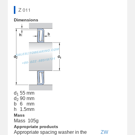
Z 011
Dimensions
d
55
mm
1
d
90
mm
2
b
6
mm
h
1.5
mm
Mass
Mass
105
g
Appropriate products
Appropriate spacing washer in the
ZW