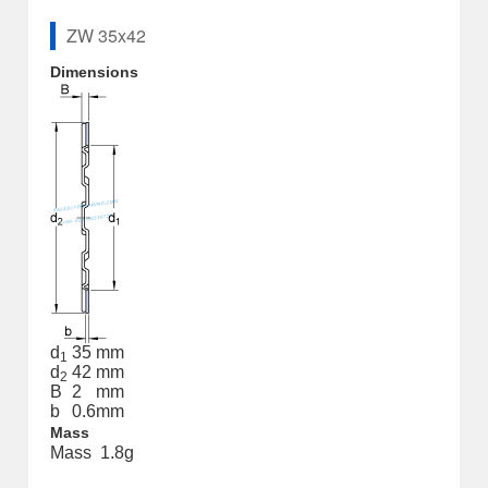
ZW 35x42
Dimensions
d
35
mm
1
d
42
mm
2
B
2
mm
b
0.6
mm
Mass
Mass
1.8
g