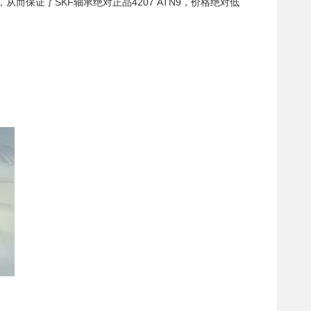
而保证了SKF轴承绝对正品4207 ATN9，价格绝对低