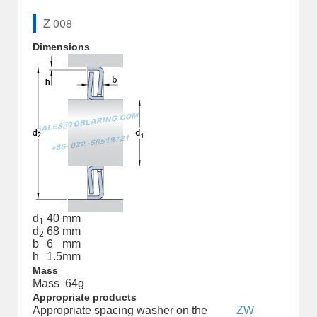
Z 008
Dimensions
d
40
mm
1
d
68
mm
2
b
6
mm
h
1.5
mm
Mass
Mass
64
g
Appropriate products
Appropriate spacing washer on the
ZW